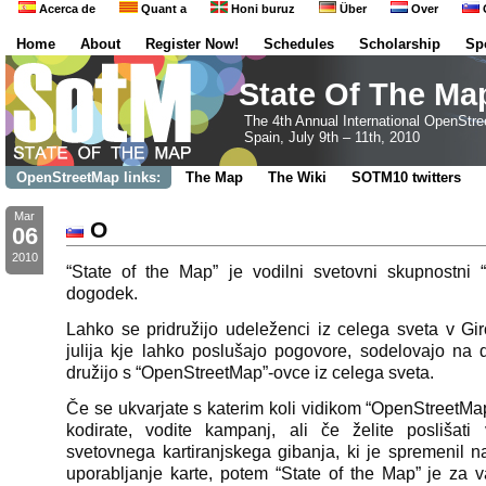
Acerca de
Quant a
Honi buruz
Über
Over
Home
About
Register Now!
Schedules
Scholarship
Sp
State Of The Ma
The 4th Annual International OpenStr
Spain, July 9th – 11th, 2010
OpenStreetMap links:
The Map
The Wiki
SOTM10 twitters
Mar
O
06
2010
“State of the Map” je vodilni svetovni skupnostni
dogodek.
Lahko se pridružijo udeleženci iz celega sveta v Gir
julija kje lahko poslušajo pogovore, sodelovajo na 
družijo s “OpenStreetMap”-ovce iz celega sveta.
Če se ukvarjate s katerim koli vidikom “OpenStreetMap”
kodirate, vodite kampanj, ali če želite poslišati
svetovnega kartiranjskega gibanja, ki je spremenil na
uporabljanje karte, potem “State of the Map” je za v