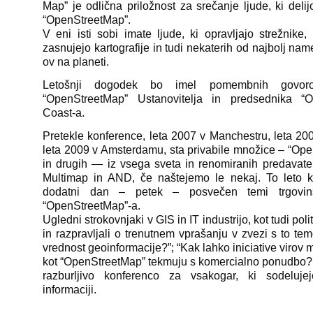
Map” je odlična priložnost za srečanje ljude, ki delij
“OpenStreetMap”.
V eni isti sobi imate ljude, ki opravljajo strežnike,
zasnujejo kartografije in tudi nekaterih od najbolj na
ov na planeti.
Letošnji dogodek bo imel pomembnih govoro
“OpenStreetMap” Ustanovitelja in predsednika “
Coast-a.
Pretekle konference, leta 2007 v Manchestru, leta 20
leta 2009 v Amsterdamu, sta privabile množice – “Op
in drugih — iz vsega sveta in renomiranih predavate
Multimap in AND, če naštejemo le nekaj. To leto k
dodatni dan – petek – posvečen temi trgovinsk
“OpenStreetMap”-a.
Ugledni strokovnjaki v GIS in IT industrijo, kot tudi polit
in razpravljali o trenutnem vprašanju v zvezi s to tem
vrednost geoinformacije?”; “Kak lahko iniciative virov 
kot “OpenStreetMap” tekmuju s komercialno ponudbo? “
razburljivo konferenco za vsakogar, ki sodeluje
informaciji.