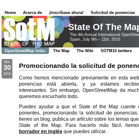
Home
Acerca de
¡Inscríbase ahora!
Solicitud de ponencias
State Of The Ma
The 4th Annual International OpenStr
Spain, July 9th – 11th, 2010
OpenStreetMap links:
The Map
The Wiki
SOTM10 twitters
Mar
Promocionando la solicitud de ponen
30
2010
Como hemos mencionado previamente en esta web, 
ponencias está abierta, y ya estamos recibi
interesantes. Sin embargo, OpenStreetMap da much
queremos escucharlo todo.
Puedes ayudar a que el State of the Map cuente 
ponentes, promocionando la solicitud de ponencias.
tienes un blog, publica un artículo sobre los temas que 
State of the Map. Para hacerlo más fácil, hemo
borrador en inglés
que puedes utilizar.